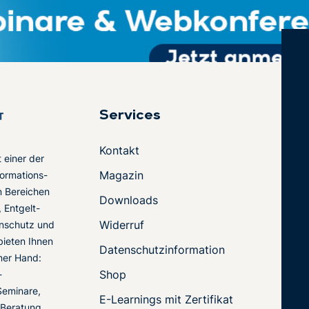
Services
Kontakt
t einer der
Magazin
ormations-
en Bereichen
Downloads
 Entgelt-
Widerruf
nschutz und
 bieten Ihnen
Datenschutzinformation
ner Hand:
Shop
-
Seminare,
E-Learnings mit Zertifikat
 Beratung.