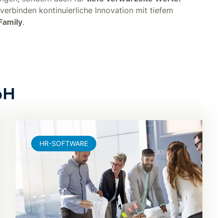
 verbinden kontinuierliche Innovation mit tiefem
Family
.
bH
HR-SOFTWARE