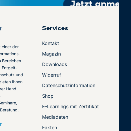
Services
Kontakt
t einer der
Magazin
ormations-
en Bereichen
Downloads
 Entgelt-
Widerruf
nschutz und
 bieten Ihnen
Datenschutzinformation
ner Hand:
Shop
-
Seminare,
E-Learnings mit Zertifikat
 Beratung.
Mediadaten
om
Fakten