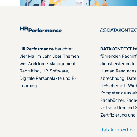
HR Performance
berichtet
DATAKONTEXT
is
vier Mal im Jahr über Themen
führenden Fachinf
wie Workforce Management,
dienstleister in d
Recruiting, HR-Software,
Human Resources,
Digitale Personalakte und E-
abrechnung, Date
Learning.
IT-Sicherheit. Wir
Kompetenz aus ei
Fachbücher, Fach
zeitschriften und 
Zertifizierung und
datakontext.c