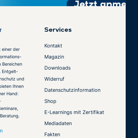
Services
Kontakt
t einer der
Magazin
ormations-
en Bereichen
Downloads
 Entgelt-
Widerruf
nschutz und
 bieten Ihnen
Datenschutzinformation
ner Hand:
Shop
-
Seminare,
E-Learnings mit Zertifikat
 Beratung.
Mediadaten
om
Fakten