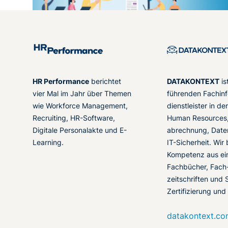
HR Performance
berichtet
DATAKONTEXT
is
vier Mal im Jahr über Themen
führenden Fachinf
wie Workforce Management,
dienstleister in d
Recruiting, HR-Software,
Human Resources,
Digitale Personalakte und E-
abrechnung, Date
Learning.
IT-Sicherheit. Wir
Kompetenz aus ei
Fachbücher, Fach
zeitschriften und 
Zertifizierung und
datakontext.c