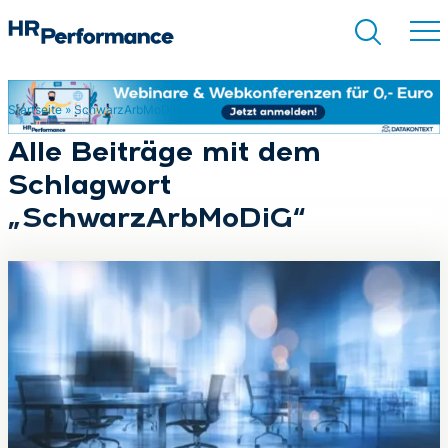
Startseite
»
SchwarzArbMoDiG
Suchen
Alle Beiträge mit dem
Schlagwort
„SchwarzArbMoDiG“