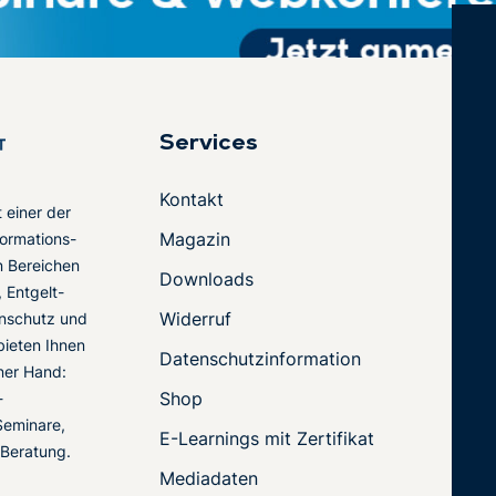
Services
Kontakt
t einer der
Magazin
ormations-
en Bereichen
Downloads
 Entgelt-
Widerruf
nschutz und
 bieten Ihnen
Datenschutzinformation
ner Hand:
Shop
-
Seminare,
E-Learnings mit Zertifikat
 Beratung.
Mediadaten