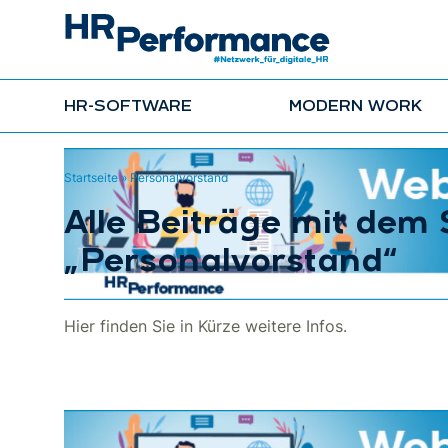
HR-SOFTWARE
MODERN WORK
Startseite
»
Personalvorstand
Alle Beiträge mit dem
„Personalvorstand“
Hier finden Sie in Kürze weitere Infos.