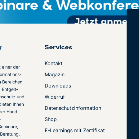
Services
Kontakt
t einer der
Magazin
ormations-
en Bereichen
Downloads
 Entgelt-
Widerruf
nschutz und
 bieten Ihnen
Datenschutzinformation
ner Hand:
Shop
-
Seminare,
E-Learnings mit Zertifikat
 Beratung.