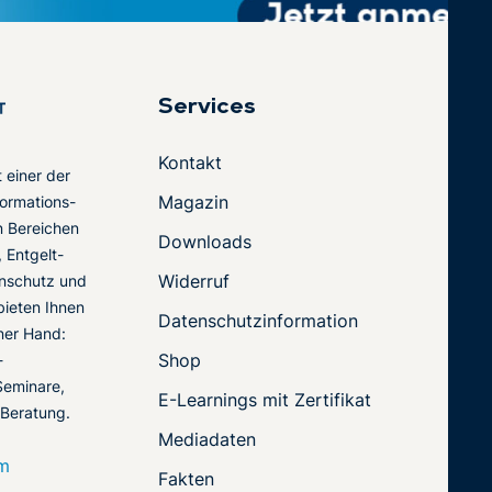
Services
Kontakt
t einer der
Magazin
ormations-
en Bereichen
Downloads
 Entgelt-
Widerruf
nschutz und
 bieten Ihnen
Datenschutzinformation
ner Hand:
Shop
-
Seminare,
E-Learnings mit Zertifikat
 Beratung.
Mediadaten
om
Fakten