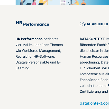
HR Performance
berichtet
DATAKONTEXT
is
vier Mal im Jahr über Themen
führenden Fachinf
wie Workforce Management,
dienstleister in d
Recruiting, HR-Software,
Human Resources,
Digitale Personalakte und E-
abrechnung, Date
Learning.
IT-Sicherheit. Wir
Kompetenz aus ei
Fachbücher, Fach
zeitschriften und 
Zertifizierung und
datakontext.c