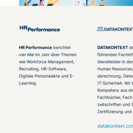
HR Performance
berichtet
DATAKONTEXT
is
vier Mal im Jahr über Themen
führenden Fachinf
wie Workforce Management,
dienstleister in d
Recruiting, HR-Software,
Human Resources,
Digitale Personalakte und E-
abrechnung, Date
Learning.
IT-Sicherheit. Wir
Kompetenz aus ei
Fachbücher, Fach
zeitschriften und 
Zertifizierung und
datakontext.c