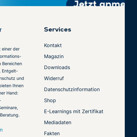
Services
Kontakt
t einer der
Magazin
ormations-
en Bereichen
Downloads
 Entgelt-
Widerruf
nschutz und
 bieten Ihnen
Datenschutzinformation
ner Hand:
Shop
-
Seminare,
E-Learnings mit Zertifikat
 Beratung.
Mediadaten
om
Fakten