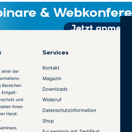
Services
Kontakt
t einer der
Magazin
ormations-
en Bereichen
Downloads
 Entgelt-
Widerruf
nschutz und
 bieten Ihnen
Datenschutzinformation
ner Hand:
Shop
-
Seminare,
E-Learnings mit Zertifikat