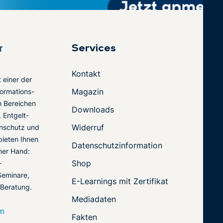
Services
Kontakt
t einer der
Magazin
ormations-
en Bereichen
Downloads
 Entgelt-
Widerruf
nschutz und
 bieten Ihnen
Datenschutzinformation
ner Hand:
Shop
-
Seminare,
E-Learnings mit Zertifikat
 Beratung.
Mediadaten
om
Fakten