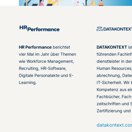
HR Performance
berichtet
DATAKONTEXT
is
vier Mal im Jahr über Themen
führenden Fachinf
wie Workforce Management,
dienstleister in d
Recruiting, HR-Software,
Human Resources,
Digitale Personalakte und E-
abrechnung, Date
Learning.
IT-Sicherheit. Wir
Kompetenz aus ei
Fachbücher, Fach
zeitschriften und 
Zertifizierung und
datakontext.c