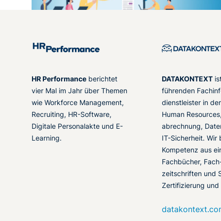
HR Performance
berichtet
DATAKONTEXT
is
vier Mal im Jahr über Themen
führenden Fachinf
wie Workforce Management,
dienstleister in d
Recruiting, HR-Software,
Human Resources,
Digitale Personalakte und E-
abrechnung, Date
Learning.
IT-Sicherheit. Wir
Kompetenz aus ei
Fachbücher, Fach
zeitschriften und 
Zertifizierung und
datakontext.c