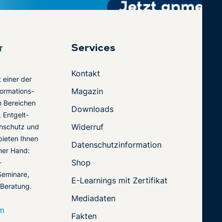
Services
Kontakt
t einer der
Magazin
ormations-
en Bereichen
Downloads
 Entgelt-
Widerruf
nschutz und
 bieten Ihnen
Datenschutzinformation
ner Hand:
Shop
-
Seminare,
E-Learnings mit Zertifikat
 Beratung.
Mediadaten
om
Fakten