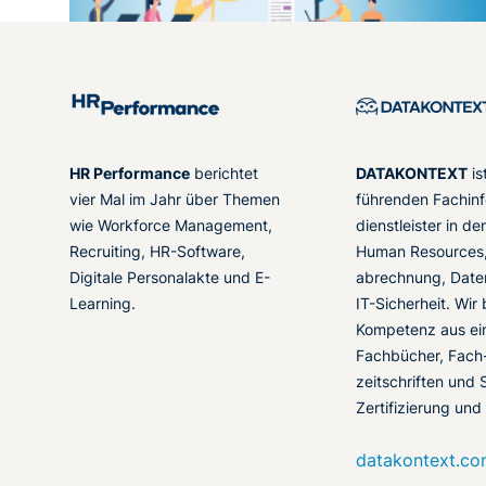
HR Performance
berichtet
DATAKONTEXT
is
vier Mal im Jahr über Themen
führenden Fachinf
wie Workforce Management,
dienstleister in d
Recruiting, HR-Software,
Human Resources,
Digitale Personalakte und E-
abrechnung, Date
Learning.
IT-Sicherheit. Wir
Kompetenz aus ei
Fachbücher, Fach
zeitschriften und 
Zertifizierung und
datakontext.c