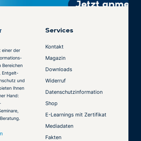
Services
Kontakt
t einer der
Magazin
ormations-
en Bereichen
Downloads
 Entgelt-
Widerruf
nschutz und
 bieten Ihnen
Datenschutzinformation
ner Hand:
Shop
-
Seminare,
E-Learnings mit Zertifikat
 Beratung.
Mediadaten
om
Fakten