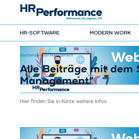
HR-SOFTWARE
MODERN WORK
Startseite
»
Lean Management
Alle Beiträge mit dem
Management“
Hier finden Sie in Kürze weitere Infos.