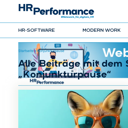
HR-SOFTWARE
MODERN WORK
Startseite
»
Konjunkturpause
Alle Beiträge mit dem
„Konjunkturpause“