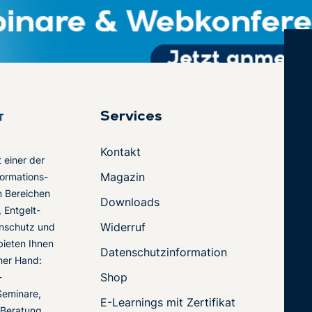
Services
Kontakt
t einer der
Magazin
ormations-
en Bereichen
Downloads
 Entgelt-
Widerruf
nschutz und
 bieten Ihnen
Datenschutzinformation
ner Hand:
Shop
-
Seminare,
E-Learnings mit Zertifikat
 Beratung.