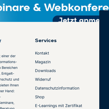
Services
Kontakt
t einer der
Magazin
ormations-
en Bereichen
Downloads
 Entgelt-
Widerruf
nschutz und
 bieten Ihnen
Datenschutzinformation
ner Hand:
Shop
-
Seminare,
E-Learnings mit Zertifikat
 Beratung.