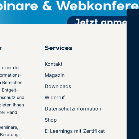
Services
Kontakt
t einer der
Magazin
ormations-
en Bereichen
Downloads
 Entgelt-
Widerruf
nschutz und
 bieten Ihnen
Datenschutzinformation
ner Hand:
Shop
-
Seminare,
E-Learnings mit Zertifikat
 Beratung.