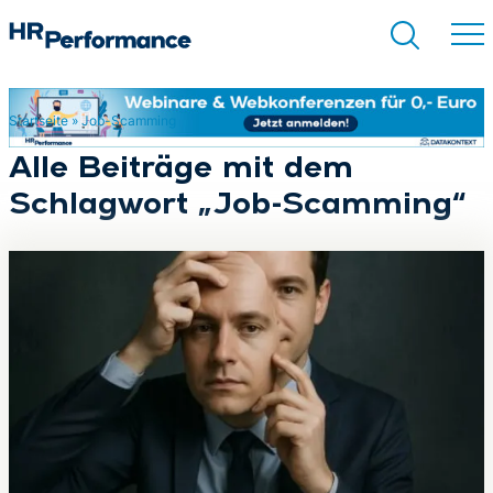
Startseite
»
Job-Scamming
Suchen
Alle Beiträge mit dem
Schlagwort „Job-Scamming“