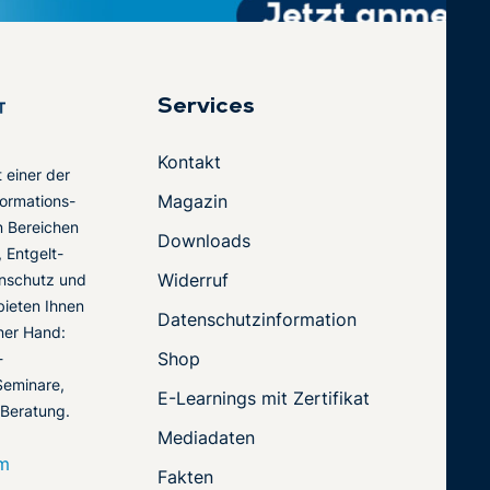
Services
Kontakt
t einer der
Magazin
ormations-
en Bereichen
Downloads
 Entgelt-
Widerruf
nschutz und
 bieten Ihnen
Datenschutzinformation
ner Hand:
Shop
-
Seminare,
E-Learnings mit Zertifikat
 Beratung.
Mediadaten
om
Fakten