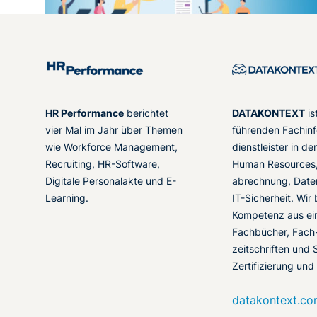
HR Performance
berichtet
DATAKONTEXT
is
vier Mal im Jahr über Themen
führenden Fachinf
wie Workforce Management,
dienstleister in d
Recruiting, HR-Software,
Human Resources,
Digitale Personalakte und E-
abrechnung, Date
Learning.
IT-Sicherheit. Wir
Kompetenz aus ei
Fachbücher, Fach
zeitschriften und 
Zertifizierung und
datakontext.c