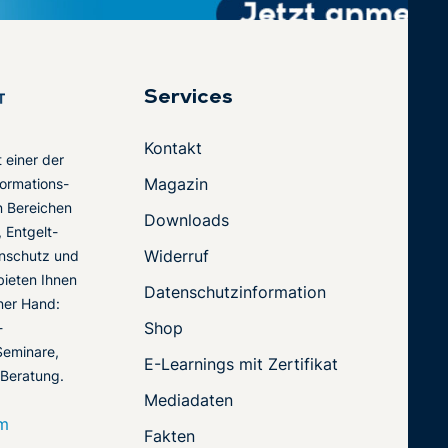
Services
Kontakt
t einer der
Magazin
ormations-
en Bereichen
Downloads
 Entgelt-
Widerruf
nschutz und
 bieten Ihnen
Datenschutzinformation
ner Hand:
Shop
-
Seminare,
E-Learnings mit Zertifikat
 Beratung.
Mediadaten
om
Fakten