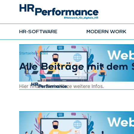
HR-SOFTWARE
MODERN WORK
Startseite
»
index
Alle Beiträge mit dem 
Hier finden Sie in Kürze weitere Infos.