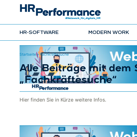
HR-SOFTWARE
MODERN WORK
Startseite
»
Fachkräftesuche
Alle Beiträge mit dem
„Fachkräftesuche“
Hier finden Sie in Kürze weitere Infos.