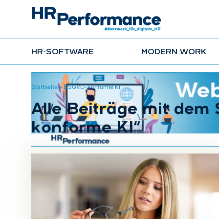
HR-SOFTWARE
MODERN WORK
Startseite
»
DSGVO-konforme KI
Alle Beiträge mit de
konforme KI“