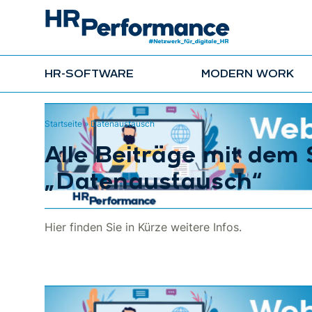
HR-SOFTWARE
MODERN WORK
Startseite
»
Datenaustausch
Alle Beiträge mit dem
„Datenaustausch“
Hier finden Sie in Kürze weitere Infos.