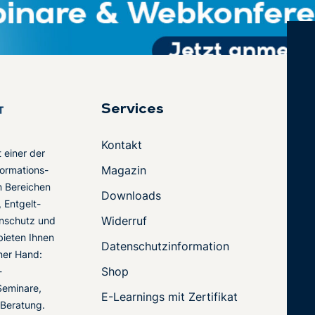
Services
Kontakt
t einer der
Magazin
ormations-
en Bereichen
Downloads
 Entgelt-
Widerruf
nschutz und
 bieten Ihnen
Datenschutzinformation
ner Hand:
Shop
-
Seminare,
E-Learnings mit Zertifikat
 Beratung.