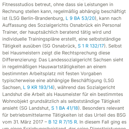
Fitnessstudios betreut, ohne dass sie Leistungen in
Rechnung stellen kann, regelmäßig abhängig beschäftigt
ist (LSG Berlin-Brandenburg,
L 9 BA 53/20
), kann nach
Auffassung des Sozialgerichts Osnabrück ein Personal
Trainer, der hauptsächlich beratend tätig wird und
individuelle Trainingspläne erstellt, eine selbstständige
Tätigkeit ausüben (SG Osnabrück,
S 1 R 132/17
). Selbst
bei Hausmeistern zeigt die Rechtsprechung diese
Differenzierung: Das Landessozialgericht Sachsen sieht
in regelmäßigen Hauswartstätigkeiten an einem
bestimmten Arbeitsplatz mit festen Vorgaben
typischerweise eine abhängige Beschäftigung (LSG
Sachsen,
L 9 KR 193/14
), während das Sozialgericht
Landshut die Arbeit als Hausmeister für ein bestimmtes
Wohnobjekt grundsätzlich als selbstständige Tätigkeit
ansieht (SG Landshut,
S 1 BA 41/18
). Besonders relevant
für betriebsmittelarme Tätigkeiten ist das Urteil des BSG
vom 31. März 2017 –
B 12 R 7/15 R
. In diesem Fall ging es
um einen Erziehungsbeistand, der seine Dienstleistungen