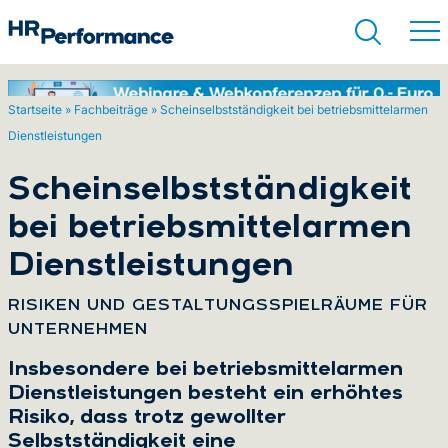
Startseite
»
Fachbeiträge
»
Schein­selb­ststän­dig­keit bei be­triebs­mit­tel­ar­men
Dienst­leis­tun­gen
Suchen
Schein­selb­ststän­dig­keit
bei be­triebs­mit­tel­ar­men
Dienst­leis­tun­gen
:
RISIKEN UND GE­STAL­TUNGS­SPIEL­RÄU­ME FÜR
UNTERNEHMEN
Insbesondere bei betriebsmittelarmen
Dienstleistungen besteht ein erhöhtes
Risiko, dass trotz gewollter
Selbstständigkeit eine