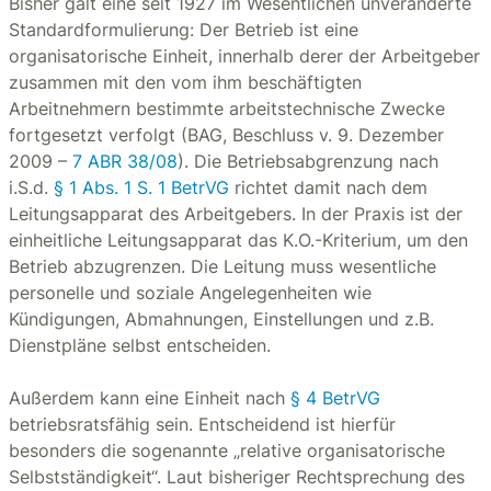
Bisher galt eine seit 1927 im Wesentlichen unveränderte
Standardformulierung: Der Betrieb ist eine
organisatorische Einheit, innerhalb derer der Arbeitgeber
zusammen mit den vom ihm beschäftigten
Arbeitnehmern bestimmte arbeitstechnische Zwecke
fortgesetzt verfolgt (BAG, Beschluss v. 9. Dezember
2009 –
7 ABR 38/08
). Die Betriebsabgrenzung nach
i.S.d.
§ 1 Abs. 1 S. 1 BetrVG
richtet damit nach dem
Leitungsapparat des Arbeitgebers. In der Praxis ist der
einheitliche Leitungsapparat das K.O.-Kriterium, um den
Betrieb abzugrenzen. Die Leitung muss wesentliche
personelle und soziale Angelegenheiten wie
Kündigungen, Abmahnungen, Einstellungen und z.B.
Dienstpläne selbst entscheiden.
Außerdem kann eine Einheit nach
§ 4 BetrVG
betriebsratsfähig sein. Entscheidend ist hierfür
besonders die sogenannte „relative organisatorische
Selbstständigkeit“. Laut bisheriger Rechtsprechung des