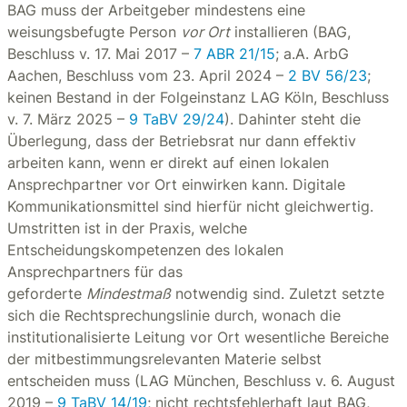
BAG muss der Arbeitgeber mindestens eine
weisungsbefugte Person
vor Ort
installieren (BAG,
Beschluss v. 17. Mai 2017 –
7 ABR 21/15
; a.A. ArbG
Aachen, Beschluss vom 23. April 2024 –
2 BV 56/23
;
keinen Bestand in der Folgeinstanz LAG Köln, Beschluss
v. 7. März 2025 –
9 TaBV 29/24
). Dahinter steht die
Überlegung, dass der Betriebsrat nur dann effektiv
arbeiten kann, wenn er direkt auf einen lokalen
Ansprechpartner vor Ort einwirken kann. Digitale
Kommunikationsmittel sind hierfür nicht gleichwertig.
Umstritten ist in der Praxis, welche
Entscheidungskompetenzen des lokalen
Ansprechpartners für das
geforderte
Mindestmaß
notwendig sind. Zuletzt setzte
sich die Rechtsprechungslinie durch, wonach die
institutionalisierte Leitung vor Ort wesentliche Bereiche
der mitbestimmungsrelevanten Materie selbst
entscheiden muss (LAG München, Beschluss v. 6. August
2019 –
9 TaBV 14/19
; nicht rechtsfehlerhaft laut BAG,