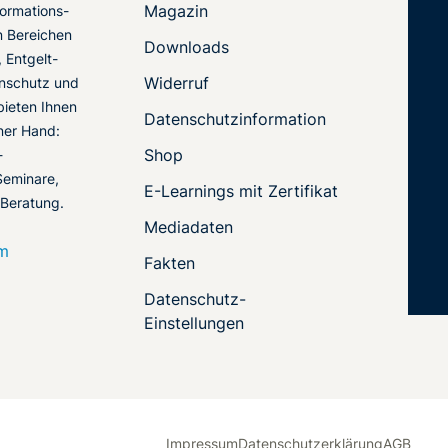
Magazin
ormations-
en Bereichen
Downloads
 Entgelt-
Widerruf
nschutz und
 bieten Ihnen
Datenschutzinformation
ner Hand:
Shop
-
Seminare,
E-Learnings mit Zertifikat
 Beratung.
Mediadaten
om
Fakten
Datenschutz-
Einstellungen
Impressum
Datenschutzerklärung
AGB