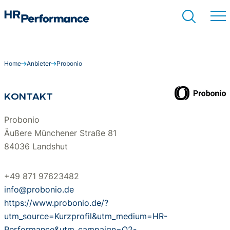
Home
Anbieter
Probonio
Suchen
KONTAKT
Probonio
Äußere Münchener Straße 81
84036 Landshut
+49 871 97623482
info@probonio.de
https://www.probonio.de/?
utm_source=Kurzprofil&utm_medium=HR-
Performance&utm_campaign=Q2-