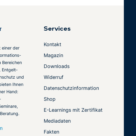
Services
Kontakt
t einer der
Magazin
ormations-
en Bereichen
Downloads
 Entgelt-
Widerruf
nschutz und
 bieten Ihnen
Datenschutzinformation
ner Hand:
Shop
-
Seminare,
E-Learnings mit Zertifikat
 Beratung.
Mediadaten
om
Fakten