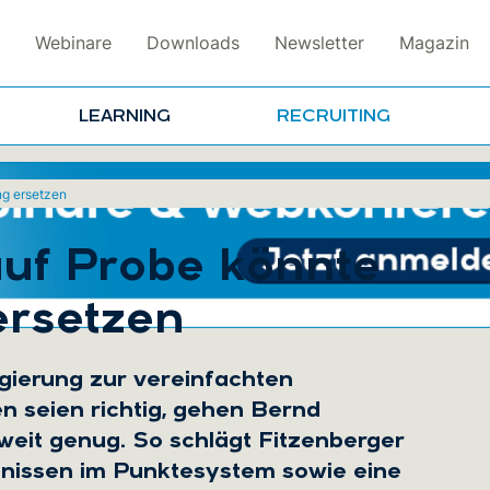
Webinare
Downloads
Newsletter
Magazin
LEARNING
RECRUITING
ng ersetzen
auf Probe könnte
ersetzen
ierung zur vereinfachten
 seien richtig, gehen Bernd
weit genug. So schlägt Fitzenberger
tnissen im Punktesystem sowie eine