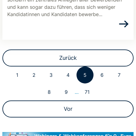
und kann sogar dazu führen, dass sich weniger
Kandidatinnen und Kandidaten bewerbe...
Zurück
1
2
3
4
5
6
7
8
9
…
71
Vor