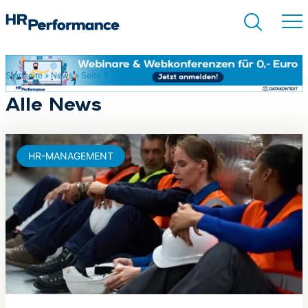
Startseite
»
News
»
Seite 5
Suchen
Alle News
HR-MANAGEMENT