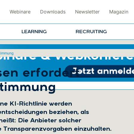
Webinare
Downloads
Newsletter
Magazin
LEARNING
RECRUITING
stimmung
en erfordert
estimmung
ne KI-Richtlinie werden
entscheidungen beziehen, als
eißt: Die Anbieter solcher
se Transparenzvorgaben einzuhalten.