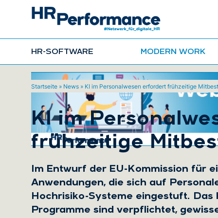
HR-SOFTWARE
MODERN WORK
Startseite
»
News
»
KI im Personalwesen erfordert frühzeitige Mitbe
KI im Personalwes
frühzeitige Mitb
Im Entwurf der EU-Kommission für ei
Anwendungen, die sich auf Personal
Hochrisiko-Systeme eingestuft. Das h
Programme sind verpflichtet, gewis