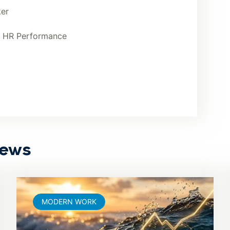
er
r HR Performance
News
MODERN WORK