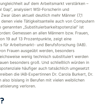
rungleichheit auf dem Arbeitsmarkt verstärken –
 Gap“, analysiert WSI-Forscherin und
 Zwar üben aktuell deutlich mehr Männer (7,1
ei denen viele Tätigkeitsanteile auch von Computern
enannten „Substituierbarkeitspotenzial“ ist
orden: Gemessen an allen Männern bzw. Frauen,
von 19 auf 13 Prozentpunkte, zeigt eine
s für Arbeitsmarkt- und Berufsforschung (IAB).
g von Frauen ausgeübt werden, besonders
eichsweise wenig technisch substituiert werden
frauen besonders groß. Und schließlich würden in
spotenziale häufiger auch tatsächlich umgesetzt
hreiben die IAB-Expertinnen Dr. Carola Burkert, Dr.
 also bislang in Berufen mit vielen weiblichen
tisierung verloren.
?