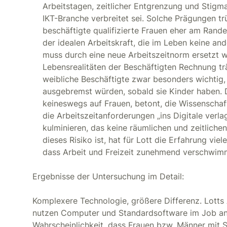
Arbeitstagen, zeitlicher Entgrenzung und Stigmat
IKT-Branche verbreitet sei. Solche Prägungen tr
beschäftigte qualifizierte Frauen eher am Rande
der idealen Arbeitskraft, die im Leben keine an
muss durch eine neue Arbeitszeitnorm ersetzt w
Lebensrealitäten der Beschäftigten Rechnung trägt
weibliche Beschäftigte zwar besonders wichtig, 
ausgebremst würden, sobald sie Kinder haben. 
keineswegs auf Frauen, betont, die Wissenschaft
die Arbeitszeitanforderungen „ins Digitale verl
kulminieren, das keine räumlichen und zeitliche
dieses Risiko ist, hat für Lott die Erfahrung vi
dass Arbeit und Freizeit zunehmend verschwim
Ergebnisse der Untersuchung im Detail:
Komplexere Technologie, größere Differenz. Lott
nutzen Computer und Standardsoftware im Job annä
Wahrscheinlichkeit, dass Frauen bzw. Männer mit 