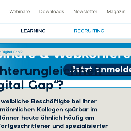
Webinare
Downloads
Newsletter
Magazin
LEARNING
RECRUITING
 Digital Gap“?
hterungleichheit
ital Gap“?
d weibliche Beschäftigte bei ihrer
 männlichen Kollegen spürbar im
Männer heute ähnlich häufig am
rtgeschrittener und spezialisierter