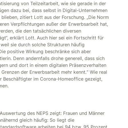
isierung von Teilzeitarbeit, wie sie gerade in der
ügen dazu bei, dass selbst in Digital-Unternehmen
 blieben, zitiert Lott aus der Forschung. „Die Norm
deren Verpflichtungen außer der Erwerbsarbeit hat,
erden, die den tatsächlichen diversen
“, erklärt Lott. Auch hier sei ein Fortschritt für
weil sie durch solche Strukturen häufig
Die positive Wirkung beschränke sich aber
lerin. Denn andernfalls drohe generell, dass sich
agern und dort in einem digitalen Präsenzverhalten
n Grenzen der Erwerbsarbeit mehr kennt.“ Wie real
eler Beschäftigter im Corona-Homeoffice gezeigt,
men.
s Auswertung des NEPS zeigt: Frauen und Männer
hernd gleich häufig: So liegt die
Standardsoftware arbeiten bei 94 bzw. 95 Prozent.