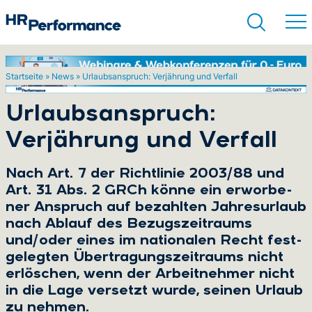
Startseite
»
News
»
Urlaubsanspruch: Verjährung und Verfall
Suchen
Urlaubsanspruch:
Verjährung und Verfall
Nach Art. 7 der Richt­li­nie 2003/88 und
Art. 31 Abs. 2 GRCh könne ein er­wor­be­
ner An­spruch auf be­zahl­ten Jah­res­ur­laub
nach Ab­lauf des Be­zugs­zeit­raums
und/oder eines im na­tio­na­len Recht fest­
ge­leg­ten Über­tra­gungs­zeit­raums nicht
er­lö­schen, wenn der Ar­beit­neh­mer nicht
in die Lage ver­setzt wurde, sei­nen Ur­laub
zu neh­men.