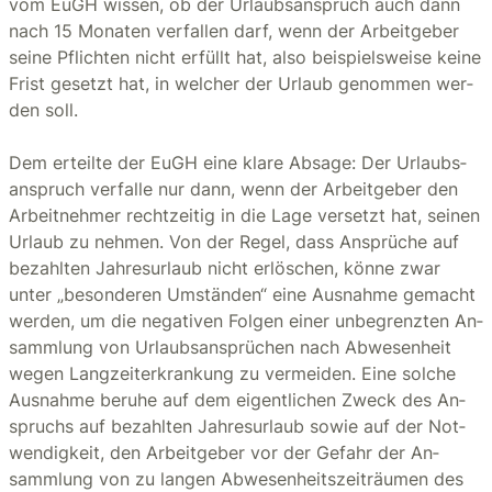
vom EuGH wis­sen, ob der Ur­laubs­an­spruch auch dann
nach 15 Mo­na­ten ver­fal­len darf, wenn der Ar­beit­ge­ber
seine Pflich­ten nicht er­füllt hat, also bei­spiels­wei­se keine
Frist ge­setzt hat, in wel­cher der Ur­laub ge­nom­men wer­
den soll.
Dem er­teil­te der EuGH eine klare Ab­sa­ge: Der Ur­laubs­
an­spruch ver­fal­le nur dann, wenn der Ar­beit­ge­ber den
Ar­beit­neh­mer recht­zei­tig in die Lage ver­setzt hat, sei­nen
Ur­laub zu neh­men. Von der Regel, dass An­sprü­che auf
be­zahl­ten Jah­res­ur­laub nicht er­lö­schen, könne zwar
unter „be­son­de­ren Um­stän­den“ eine Aus­nah­me ge­macht
wer­den, um die ne­ga­ti­ven Fol­gen einer un­be­grenz­ten An­
samm­lung von Ur­laubs­an­sprü­chen nach Ab­we­sen­heit
wegen Lang­zeit­er­kran­kung zu ver­mei­den. Eine sol­che
Aus­nah­me be­ru­he auf dem ei­gent­li­chen Zweck des An­
spruchs auf be­zahl­ten Jah­res­ur­laub sowie auf der Not­
wen­dig­keit, den Ar­beit­ge­ber vor der Ge­fahr der An­
samm­lung von zu lan­gen Ab­we­sen­heits­zeit­räu­men des