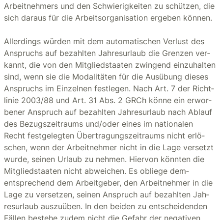
Ar­beit­neh­mers und den Schwie­rig­kei­ten zu schüt­zen, die
sich dar­aus für die Ar­beits­or­ga­ni­sa­ti­on er­ge­ben kön­nen.
Al­ler­dings wür­den mit dem au­to­ma­ti­schen Ver­lust des
An­spruchs auf be­zahl­ten Jah­res­ur­laub die Gren­zen ver­
kannt, die von den Mit­glied­staa­ten zwin­gend ein­zu­hal­ten
sind, wenn sie die Mo­da­li­tä­ten für die Aus­übung die­ses
An­spruchs im Ein­zel­nen fest­le­gen. Nach Art. 7 der Richt­
li­nie 2003/88 und Art. 31 Abs. 2 GRCh könne ein er­wor­
be­ner An­spruch auf be­zahl­ten Jah­res­ur­laub nach Ab­lauf
des Be­zugs­zeit­raums und/oder eines im na­tio­na­len
Recht fest­ge­leg­ten Über­tra­gungs­zeit­raums nicht er­lö­
schen, wenn der Ar­beit­neh­mer nicht in die Lage ver­setzt
wurde, sei­nen Ur­laub zu neh­men. Hier­von könn­ten die
Mit­glied­staa­ten nicht ab­wei­chen. Es ob­lie­ge dem­
entspre­chend dem Ar­beit­ge­ber, den Ar­beit­neh­mer in die
Lage zu ver­set­zen, sei­nen An­spruch auf be­zahl­ten Jah­
res­ur­laub aus­zu­üben. In den bei­den zu ent­schei­den­den
Fäl­len be­stehe zudem nicht die Ge­fahr der ne­ga­ti­ven