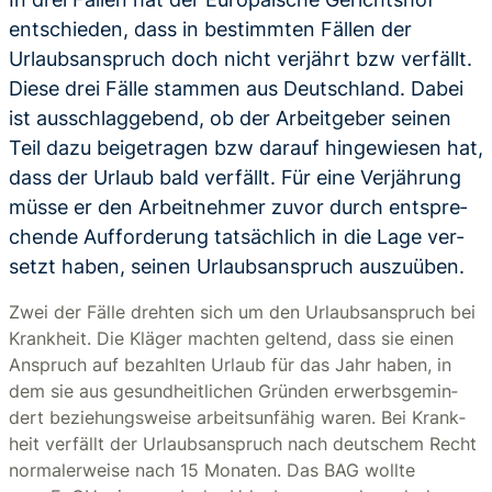
entschieden, dass in bestimmten Fällen der
Urlaubsanspruch doch nicht verjährt bzw verfällt.
Diese drei Fälle stammen aus Deutschland. Dabei
ist ausschlaggebend, ob der Arbeitgeber seinen
Teil dazu beigetragen bzw darauf hingewiesen hat,
dass der Urlaub bald verfällt. Für eine Ver­jäh­rung
müsse er den Ar­beit­neh­mer zuvor durch ent­spre­
chen­de Auf­for­de­rung tat­säch­lich in die Lage ver­
setzt haben, sei­nen Ur­laubs­an­spruch aus­zu­üben.
Zwei der Fälle dreh­ten sich um den Ur­laubs­an­spruch bei
Krank­heit. Die Klä­ger mach­ten gel­tend, dass sie einen
An­spruch auf be­zahl­ten Ur­laub für das Jahr haben, in
dem sie aus ge­sund­heit­li­chen Grün­den er­werbs­ge­min­
dert be­zie­hungs­wei­se ar­beits­un­fä­hig waren. Bei Krank­
heit ver­fällt der Ur­laubs­an­spruch nach deut­schem Recht
nor­ma­ler­wei­se nach 15 Mo­na­ten. Das BAG woll­te