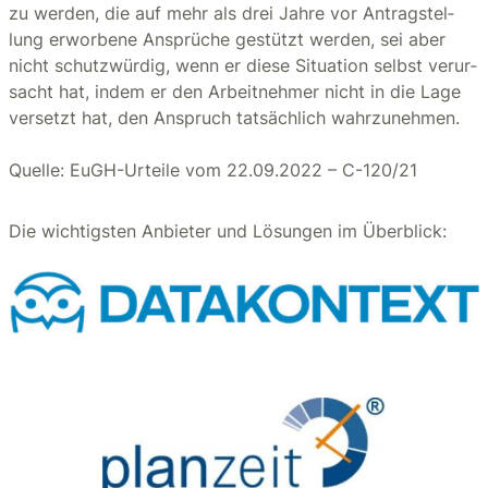
zu wer­den, die auf mehr als drei Jahre vor An­trag­stel­
lung er­wor­be­ne An­sprü­che ge­stützt wer­den, sei aber
nicht schutz­wür­dig, wenn er diese Si­tua­ti­on selbst ver­ur­
sacht hat, indem er den Ar­beit­neh­mer nicht in die Lage
ver­setzt hat, den An­spruch tat­säch­lich wahr­zu­neh­men.
Quelle: EuGH-Urteile vom 22.09.2022 – C-120/21
Die wichtigsten Anbieter und Lösungen im Überblick: