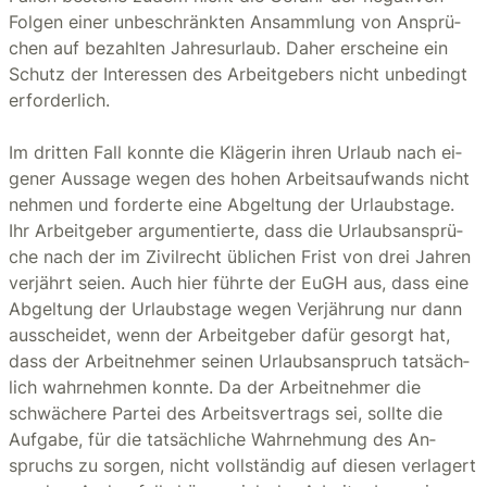
Fol­gen einer un­be­schränk­ten An­samm­lung von An­sprü­
chen auf be­zahl­ten Jah­res­ur­laub. Daher er­schei­ne ein
Schutz der In­ter­es­sen des Ar­beit­ge­bers nicht un­be­dingt
er­for­der­lich.
Im drit­ten Fall konn­te die Klä­ge­rin ihren Ur­laub nach ei­
ge­ner Aus­sa­ge wegen des hohen Ar­beits­auf­wands nicht
neh­men und for­der­te eine Ab­gel­tung der Ur­laubs­ta­ge.
Ihr Ar­beit­ge­ber ar­gu­men­tier­te, dass die Ur­laubs­an­sprü­
che nach der im Zi­vil­recht üb­li­chen Frist von drei Jah­ren
ver­jährt seien. Auch hier führ­te der EuGH aus, dass eine
Ab­gel­tung der Ur­laubs­ta­ge wegen Ver­jäh­rung nur dann
aus­schei­det, wenn der Ar­beit­ge­ber dafür ge­sorgt hat,
dass der Ar­beit­neh­mer sei­nen Ur­laubs­an­spruch tat­säch­
lich wahr­neh­men konn­te. Da der Ar­beit­neh­mer die
schwä­che­re Par­tei des Ar­beits­ver­trags sei, soll­te die
Auf­ga­be, für die tat­säch­li­che Wahr­neh­mung des An­
spruchs zu sor­gen, nicht voll­stän­dig auf die­sen ver­la­gert