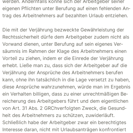
wer­den. An­dern­falls könne sich der Ar­beit­ge­ber sei­ner
ei­ge­nen Pflich­ten unter Be­ru­fung auf einen feh­len­den An­
trag des Ar­beit­neh­mers auf be­zahl­ten Ur­laub ent­zie­hen.
Die mit der Ver­jäh­rung be­zweck­te Ge­währ­leis­tung der
Rechts­si­cher­heit dürfe dem Ar­beit­ge­ber zudem nicht als
Vor­wand die­nen, unter Be­ru­fung auf sein ei­ge­nes Ver­
säum­nis im Rah­men der Klage des Ar­beit­neh­mers einen
Vor­teil zu zie­hen, indem er die Ein­re­de der Ver­jäh­rung
er­hebt. Ließe man zu, dass sich der Ar­beit­ge­ber auf die
Ver­jäh­rung der An­sprü­che des Ar­beit­neh­mers be­ru­fen
kann, ohne ihn tat­säch­lich in die Lage ver­setzt zu haben,
diese An­sprü­che wahr­zu­neh­men, würde man im Er­geb­nis
ein Ver­hal­ten bil­li­gen, dass zu einer un­recht­mä­ßi­gen Be­
rei­che­rung des Ar­beit­ge­bers führt und dem ei­gent­li­chen
von Art. 31 Abs. 2 GRChver­folg­ten Zweck, die Ge­sund­
heit des Ar­beit­neh­mers zu schüt­zen, zu­wi­der­läuft.
Schlie­ß­lich habe der Ar­beit­ge­ber zwar ein be­rech­tig­tes
In­ter­es­se daran, nicht mit Ur­laubs­an­trä­gen kon­fron­tiert