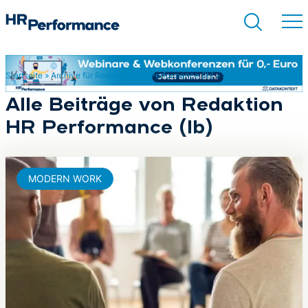
Startseite
»
Archive für Redaktion HR Performance (lb)
»
Seite 2
Suchen
Alle Beiträge von Redaktion
HR Performance (lb)
MODERN WORK